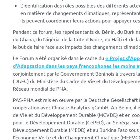
L’identification des rôles possibles des différents act
en matière de changements climatiques, représentants 
ils peuvent coordonner leurs actions pour appuyer ces
Pendant ce forum, les représentants du Bénin, du Burkina
du Ghana, du Nigéria, de la Côte d’Ivoire, du Haïti et de 
le but de faire face aux impacts des changements climati
Le Forum a été organisé dans le cadre du
« Projet d'App
d'Adaptation dans les pays francophones les moins a
conjointement par le Gouvernement Béninois à travers la
(DGEC) du Ministère du Cadre de Vie et du Développeme
Réseau mondial de PNA.
PAS-PNA est mis en œuvre par la Deutsche Gesellschaft 
coopération avec Climate Analytics gGmbH. Au Bénin, il e
de Vie et du Développement Durable (MCVDD) et en coopé
pour le Développement Durable (CePED), au Sénégal sous 
Développement Durable (MEDD) et au Burkina Faso sous l
l’Économie Verte et du Changement Climatique (MEEVCC