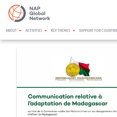
Skip
NAP Global Network
to
content
expand child menu
expand child menu
expand child menu
ABOUT
ACTIVITIES
KEY THEMES
SUPPORT FOR COUNTRI