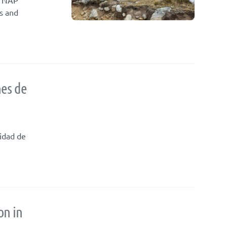
s and
nes de
nidad de
on in