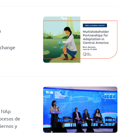
n
xchange
a NAp
rocesos de
iernos y