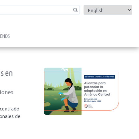
child menu
RENDS
s en
ciones
 centrado
ionales de