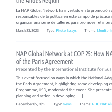
the Andes Region
La NAP Global Network ha invertido en la promoción de 
responsables de la política en este campo de práctica
organizar una serie de talleres para promover el inter
March 23, 2023
Type:
Photo Essays
Theme:
Monitorin
NAP Global Network at COP 25: How NA
of the Paris Agreement
Presented by the International Institute for 
This event focused on ways in which the National Ada
the Paris Agreement, highlighting some developing co
Programme, IISD, moderated the event. She presente
planning and action in developing […]
December 05, 2019
Type:
News
Theme:
NDC-NAP al