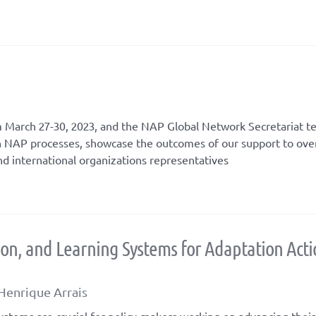
m March 27-30, 2023, and the NAP Global Network Secretariat 
n NAP processes, showcase the outcomes of our support to ove
 international organizations representatives
ion, and Learning Systems for Adaptation Acti
Henrique Arrais
systems are crucial for policy-makers working on advancing the