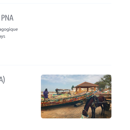
e PNA
dagogique
ays
A)