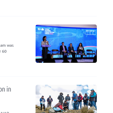
team was
r 60
on in
ir NAP