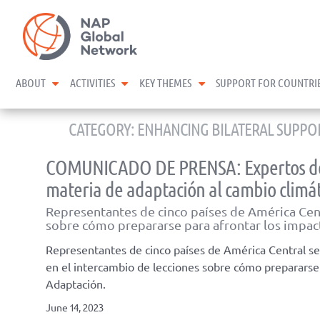
Skip
NAP Global Network
to
content
expand child menu
expand child menu
expand child menu
ABOUT
ACTIVITIES
KEY THEMES
SUPPORT FOR COUNTRI
CATEGORY:
ENHANCING BILATERAL SUPPO
COMUNICADO DE PRENSA: Expertos de A
materia de adaptación al cambio climá
Representantes de cinco países de América Cent
sobre cómo prepararse para afrontar los impac
Representantes de cinco países de América Central se 
en el intercambio de lecciones sobre cómo prepararse 
Adaptación.
June 14, 2023