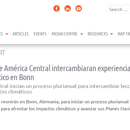
expand child menu
expand child menu
expand 
ES
ARTICLES
EVENTS
MEDIA CENTRE
RESOURCES
NAP T
RT
mérica Central intercambiaran experiencia
tico en Bonn
ral inician un proceso plurianual para intercambiar lec
tos climáticos
reunirán en Bonn, Alemania, para iniciar un proceso plurianual
para afrontar los impactos climáticos y avanzar sus Planes Nac