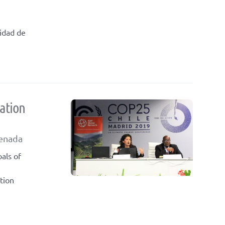
nidad de
ation
renada
als of
tion