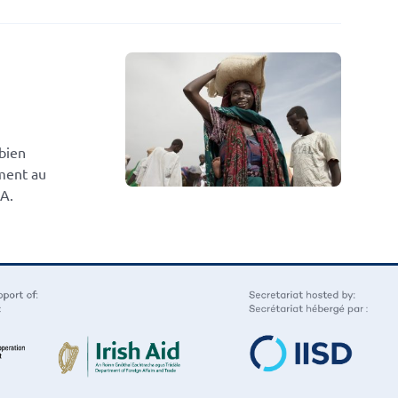
 bien
ement au
A.