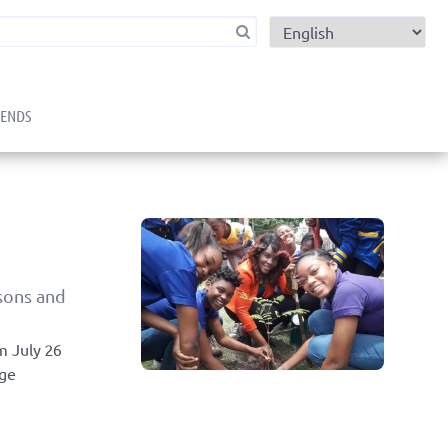
child menu
RENDS
sons and
m July 26
nge