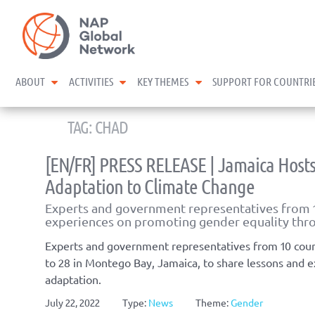
Skip
NAP Global Network
to
content
expand child menu
expand child menu
expand child menu
ABOUT
ACTIVITIES
KEY THEMES
SUPPORT FOR COUNTRI
TAG:
CHAD
[EN/FR] PRESS RELEASE | Jamaica Host
Adaptation to Climate Change
Experts and government representatives from 10
experiences on promoting gender equality thro
Experts and government representatives from 10 coun
to 28 in Montego Bay, Jamaica, to share lessons and 
adaptation.
July 22, 2022
Type:
News
Theme:
Gender