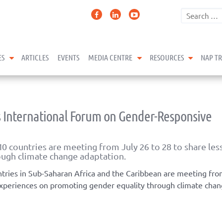
expand child menu
expand child menu
expand 
ES
ARTICLES
EVENTS
MEDIA CENTRE
RESOURCES
NAP T
s International Forum on Gender-Responsive
 countries are meeting from July 26 to 28 to share les
ugh climate change adaptation.
tries in Sub-Saharan Africa and the Caribbean are meeting fro
experiences on promoting gender equality through climate cha