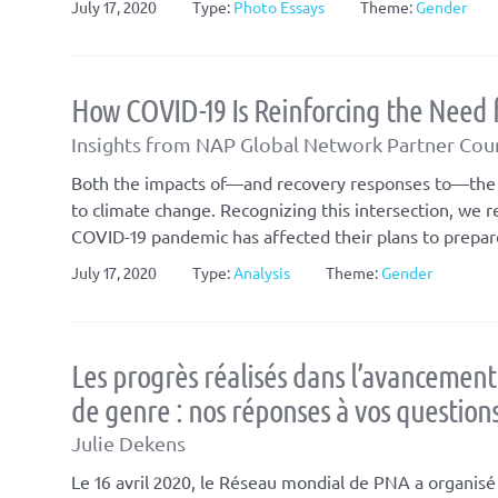
July 17, 2020
Type:
Photo Essays
Theme:
Gender
How COVID-19 Is Reinforcing the Need 
Insights from NAP Global Network Partner Cou
Both the impacts of—and recovery responses to—the CO
to climate change. Recognizing this intersection, we 
COVID-19 pandemic has affected their plans to prepare
July 17, 2020
Type:
Analysis
Theme:
Gender
Les progrès réalisés dans l’avancemen
de genre : nos réponses à vos question
Julie Dekens
Le 16 avril 2020, le Réseau mondial de PNA a organisé