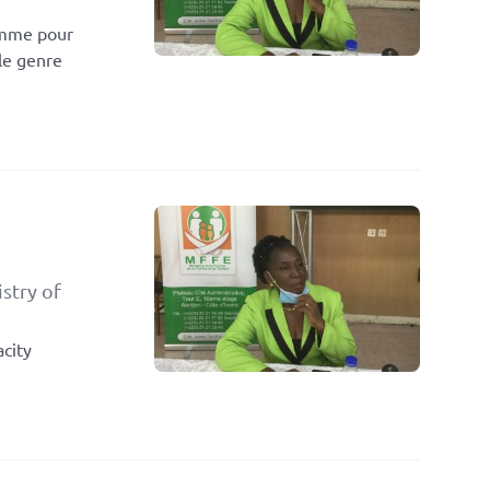
Femme pour
le genre
stry of
acity