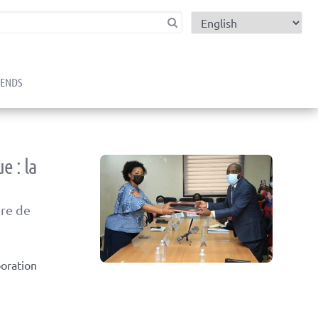
child menu
RENDS
e : la
ère de
oration