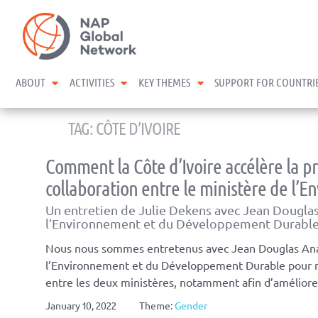
Skip
NAP Global Network
to
content
expand child menu
expand child menu
expand child menu
ABOUT
ACTIVITIES
KEY THEMES
SUPPORT FOR COUNTRI
TAG:
CÔTE D’IVOIRE
Comment la Côte d’Ivoire accélère la pr
collaboration entre le ministère de l’
Un entretien de Julie Dekens avec Jean Dougla
l’Environnement et du Développement Durable
Nous nous sommes entretenus avec Jean Douglas Ana
l’Environnement et du Développement Durable pour mi
entre les deux ministères, notamment afin d’amélior
January 10, 2022
Theme:
Gender