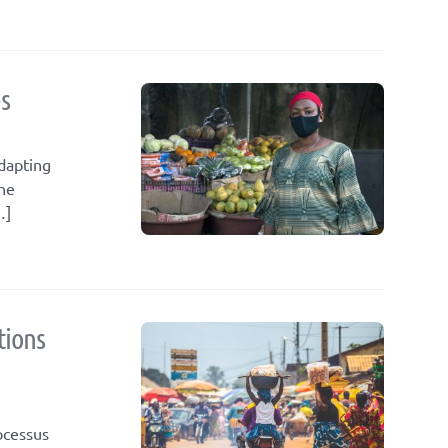
s
dapting
the
…]
tions
ocessus