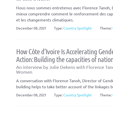
Nous nous sommes entretenus avec Florence Tanoh, Di
mieux comprendre comment le renforcement des capaci
et les changements climatiques.
December 08, 2021
Type:
Country Spotlight
Theme:
How Côte d’Ivoire Is Accelerating Gen
Action: Building the capacities of natio
An interview by Julie Dekens with Florence Tano
Women
A conversation with Florence Tanoh, Director of Gende
building helps to take better account of the linkage
December 08, 2021
Type:
Country Spotlight
Theme: