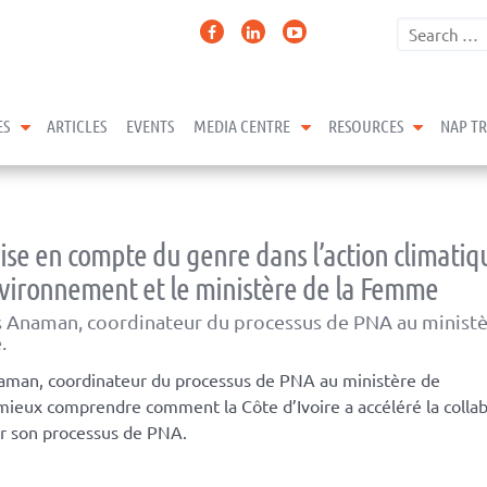
expand child menu
expand child menu
expand 
ES
ARTICLES
EVENTS
MEDIA CENTRE
RESOURCES
NAP T
ise en compte du genre dans l’action climatiqu
Environnement et le ministère de la Femme
s Anaman, coordinateur du processus de PNA au minist
.
man, coordinateur du processus de PNA au ministère de
eux comprendre comment la Côte d’Ivoire a accéléré la collab
er son processus de PNA.