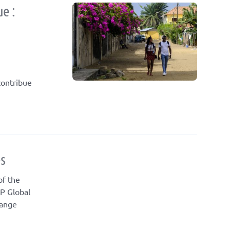
e :
contribue
s
of the
P Global
hange