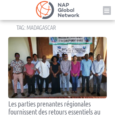
Skip
NAP
to
content
TAG:
MADAGASCAR
Les parties prenantes régionales
fournissent des retours essentiels au