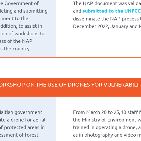
he Government of
The NAP document was validat
leting and submitting
and
submitted to the UNFC
ument to the
disseminate the NAP process to
dition, to assist in
December 2022, January and 
tion of workshops to
ess of the NAP
s the country.
ORKSHOP ON THE USE OF DRONES FOR VULNERABILI
 Haitian government
From March 20 to 25, 10 staff
ate a drone for aerial
the Ministry of Environment 
of protected areas in
trained in operating a drone, a
essment of forest
as in photography and video m