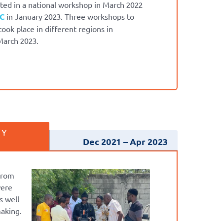
ed in a national workshop in March 2022
CC
in January 2023. Three workshops to
ok place in different regions in
March 2023.
TY
Dec 2021
Apr 2023
 from
were
s well
aking.