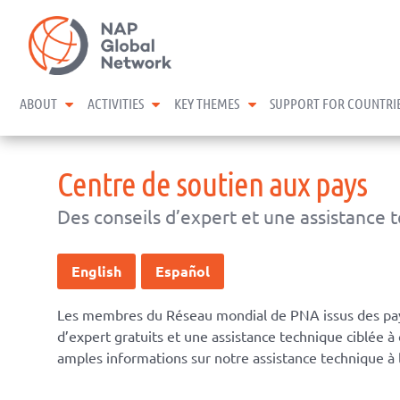
Skip
NAP Global Network
to
content
expand child menu
expand child menu
expand child menu
ABOUT
ACTIVITIES
KEY THEMES
SUPPORT FOR COUNTRI
Centre de soutien aux pays
Des conseils d’expert et une assistance 
English
Español
Les membres du Réseau mondial de PNA issus des pay
d’expert gratuits et une assistance technique ciblée 
amples informations sur notre assistance technique à