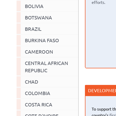
efforts.
BOLIVIA
BOTSWANA
BRAZIL
BURKINA FASO
CAMEROON
CENTRAL AFRICAN
REPUBLIC
CHAD
DEVELOPMEN
COLOMBIA
COSTA RICA
To support th
country’s
fir
COTE D’IVOIRE