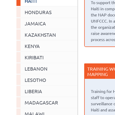
HAITI
To support t
Haiti in comp
HONDURAS
the NAP doc
UNFCCC. In ad
JAMAICA
the organiza
raise awaren
KAZAKHSTAN
process acros
KENYA
KIRIBATI
LEBANON
TRAINING W
MAPPING
LESOTHO
LIBERIA
Training for
staff to oper
MADAGASCAR
surveillance 
Haiti and ass
MALAWI