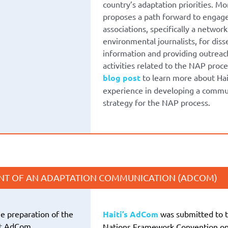
country’s adaptation priorities. Mo
proposes a path forward to engage 
associations, specifically a network
environmental journalists, for dis
information and providing outreac
activities related to the NAP proce
blog post
to learn more about Hai
experience in developing a commu
strategy for the NAP process.
T OF AN ADAPTATION COMMUNICATION (ADCOM)
e preparation of the
Haiti
’s AdCom
was submitted to 
st
AdCom.
Nations Framework Convention on