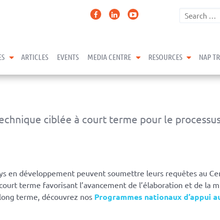
expand child menu
expand child menu
expand 
ES
ARTICLES
EVENTS
MEDIA CENTRE
RESOURCES
NAP T
technique ciblée à court terme pour le processu
s en développement peuvent soumettre leurs requêtes au Centr
à court terme favorisant l’avancement de l’élaboration et de la
 long terme, découvrez nos
Programmes nationaux d’appui a