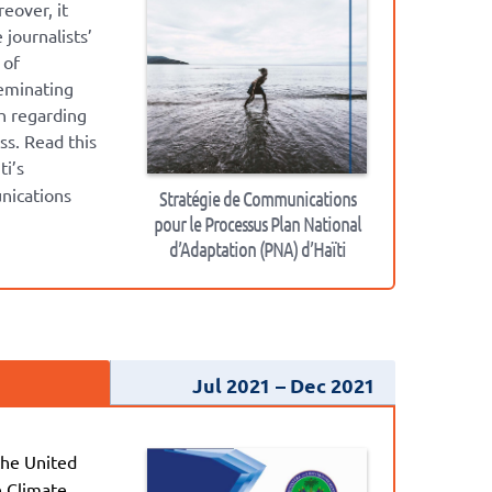
reover, it
journalists’
 of
seminating
h regarding
ss. Read this
ti’s
nications
Stratégie de Communications
pour le Processus Plan National
d’Adaptation (PNA) d’Haïti
Jul 2021
Dec 2021
the United
 Climate