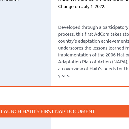
Change on July 1, 2022.
Developed through a participatory 
process, this first AdCom takes sto
country’s adaptation achievements
underscores the lessons learned f
implementation of the 2006 Natio
Adaptation Plan of Action (NAPA),
an overview of Haiti’s needs for t
years.
 LAUNCH HAITI’S FIRST NAP DOCUMENT