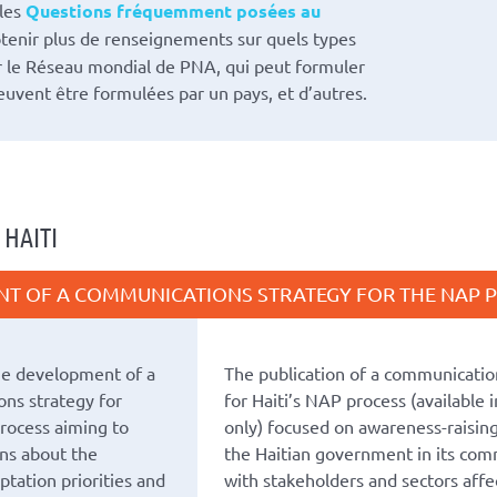
 les
Questions fréquemment posées au
tenir plus de renseignements sur quels types
r le Réseau mondial de PNA, qui peut formuler
uvent être formulées par un pays, et d’autres.
HAITI
T OF A COMMUNICATIONS STRATEGY FOR THE NAP 
he development of a
The publication of a communicatio
ns strategy for
for Haiti’s NAP process (available 
process aiming to
only) focused on awareness-raisin
ans about the
the Haitian government in its com
ptation priorities and
with stakeholders and sectors affe