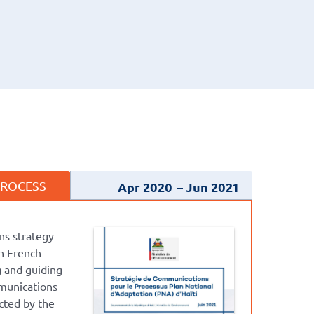
PROCESS
Apr 2020
Jun 2021
ns strategy
in French
g and guiding
munications
cted by the